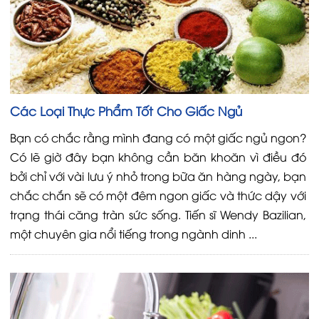
Các Loại Thực Phẩm Tốt Cho Giấc Ngủ
Bạn có chắc rằng mình đang có một giấc ngủ ngon?
Có lẽ giờ đây bạn không cần băn khoăn vì điều đó
bởi chỉ với vài lưu ý nhỏ trong bữa ăn hàng ngày, bạn
chắc chắn sẽ có một đêm ngon giấc và thức dậy với
trạng thái căng tràn sức sống. Tiến sĩ Wendy Bazilian,
một chuyên gia nổi tiếng trong ngành dinh ...