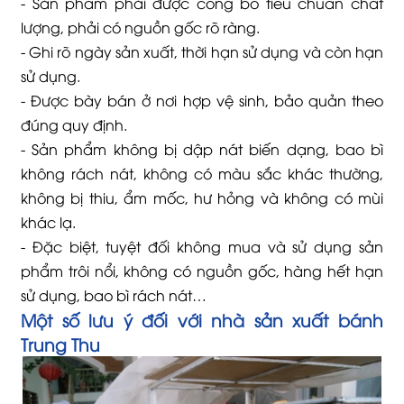
- Sản phẩm phải được công bố tiêu chuẩn chất
lượng, phải có nguồn gốc rõ ràng.
- Ghi rõ ngày sản xuất, thời hạn sử dụng và còn hạn
sử dụng.
- Được bày bán ở nơi hợp vệ sinh, bảo quản theo
đúng quy định.
- Sản phẩm không bị dập nát biến dạng, bao bì
không rách nát, không có màu sắc khác thường,
không bị thiu, ẩm mốc, hư hỏng và không có mùi
khác lạ.
- Đặc biệt, tuyệt đối không mua và sử dụng sản
phẩm trôi nổi, không có nguồn gốc, hàng hết hạn
sử dụng, bao bì rách nát…
Một số lưu ý đối với nhà sản xuất bánh
Trung Thu