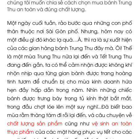
chúng tôi muốn chia sẻ cách chọn mua bánh Trung
Thu an toàn và đúng chất lượng.
Một ngày cuối tuần, rảo bước qua những con phố
thân thuộc nơi Sài Gòn phố. Nhưng, hôm nay có
một điều gì đó khác lạ quá…À, thì ra là sự xuất hiện
của các gian hàng bánh Trung Thu đây mà. Ôi! Thế
là một mùa Trung Thu nữa lại đến và Tết Trung Thu
đang đến gần, ta có thể cảm nhận được không khí
nhộn nhịp qua từng gian bánh được trang hoàng
tinh tươm để chuẩn bị cho mùa kinh doanh hứa
hẹn đầy hấp dẫn trong năm. Nhìn những chiếc
bánh được trưng bày trong tủ kính thật bắt mắt,
trong đầu chợt lóe lên một suy nghĩ...Đã biết bao
mùa rằm tháng tám đi rồi lại đến, và câu chuyện về
chất lượng sản phẩm
cũng như
vệ sinh an toàn
thực phẩm
của các mặt hàng phục vụ tết cho các