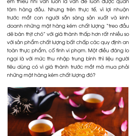
em thiếu nhi vẫn luôn là vấn đề luôn được quan
tâm hàng đầu. Nhưng trên thực tế, vì lợi nhuận
trước mắt con người sẵn sàng sản xuất và kinh
doanh những mặt hàng kém chất lượng “treo đầu
dê bán thịt chó” với giá thành thấp hơn rất nhiều so
với sản phẩm chất lượng bất chấp các quy định an
toàn thực phẩm, cố tình vi phạm. Một điều đáng lo
ngại là với mức thu nhập trung bình thì liệu người
tiêu dùng có vì giá thành trước mắt mà mua phải
những mặt hàng kém chất lượng đó?