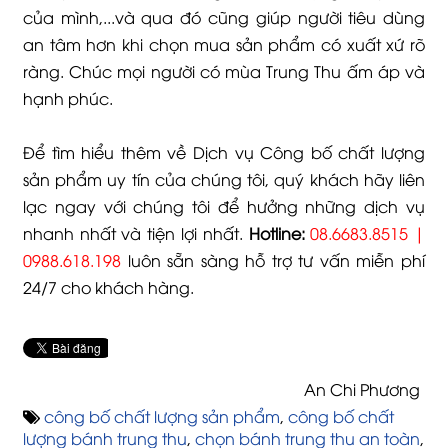
của mình,...và qua đó cũng giúp người tiêu dùng
an tâm hơn khi chọn mua sản phẩm có xuất xứ rõ
ràng. Chúc mọi người có mùa Trung Thu ấm áp và
hạnh phúc.
Để tìm hiểu thêm về Dịch vụ Công bố chất lượng
sản phẩm uy tín của chúng tôi, quý khách hãy liên
lạc ngay với chúng tôi để hưởng những dịch vụ
nhanh nhất và tiện lợi nhất.
Hotline:
08.6683.8515 |
0988.618.198
luôn sẵn sàng hỗ trợ tư vấn miễn phí
24/7 cho khách hàng.
An Chi Phương
công bố chất lượng sản phẩm
,
công bố chất
lượng bánh trung thu
,
chọn bánh trung thu an toàn
,