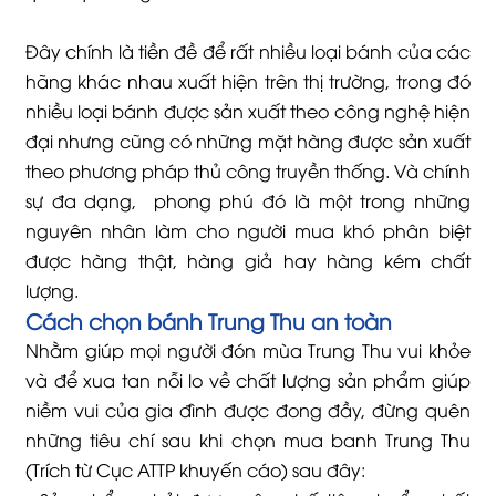
Đây chính là tiền đề để rất nhiều loại bánh của các
hãng khác nhau xuất hiện trên thị trường, trong đó
nhiều loại bánh được sản xuất theo công nghệ hiện
đại nhưng cũng có những mặt hàng được sản xuất
theo phương pháp thủ công truyền thống. Và chính
sự đa dạng, phong phú đó là một trong những
nguyên nhân làm cho người mua khó phân biệt
được hàng thật, hàng giả hay hàng kém chất
lượng.
Cách chọn bánh Trung Thu an toàn
Nhằm giúp mọi người đón mùa Trung Thu vui khỏe
và để xua tan nỗi lo về chất lượng sản phẩm giúp
niềm vui của gia đình được đong đầy, đừng quên
những tiêu chí sau khi chọn mua banh Trung Thu
(Trích từ Cục ATTP khuyến cáo) sau đây: