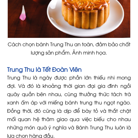
Cách chọn bánh Trung Thu an toàn, đảm bảo chất
lượng sản phẩm. Ảnh minh họa.
Trung Thu là Tết Đoàn Viên
Trung Thu là ngày được phần lớn thiếu nhi mong
đợi. Và đó là khoảng thời gian đại gia đình ngồi
quây quần bên nhau, cùng thưởng thức tách trà
xanh ấm áp với miếng bánh trung thu ngọt ngào.
Đồng thời, đó cũng là dịp để bày tỏ và thắt chặt
mối quan hệ thâm giao qua việc biếu cho nhau
những món quà ý nghĩa và Bánh Trung Thu luôn là
lựa chọn hàng đầu.