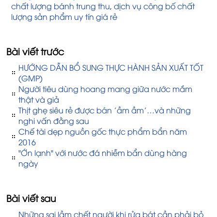
chất lượng bánh trung thu
,
dịch vụ công bố chất
lượng sản phẩm uy tín giá rẻ
Bài viết trước
HƯỚNG DẪN BỔ SUNG THỰC HÀNH SẢN XUẤT TỐT
(GMP)
Người tiêu dùng hoang mang giữa nước mắm
thật và giả
Thịt ghẹ siêu rẻ được bán ’ầm ầm’…và những
nghi vấn đằng sau
Chế tài dẹp nguồn gốc thực phẩm bẩn năm
2016
"Ớn lạnh" với nước đá nhiễm bẩn dùng hàng
ngày
Bài viết sau
Những sai lầm chết người khi rửa bát cần phải bỏ