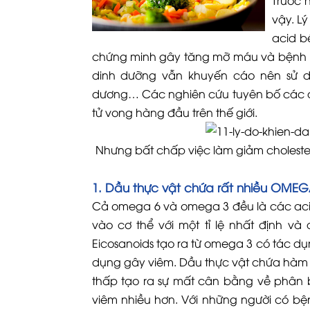
Trước h
vậy. L
acid b
chứng minh gây tăng mỡ máu và bệnh lý
dinh dưỡng vẫn khuyến cáo nên sử d
dương… Các nghiên cứu tuyên bố các 
tử vong hàng đầu trên thế giới.
Nhưng bất chấp việc làm giảm cholester
1. Dầu thực vật chứa rất nhiều OMEGA 
Cả omega 6 và omega 3 đều là các acid
vào cơ thể với một tỉ lệ nhất định và
Eicosanoids tạo ra từ omega 3 có tác dụ
dụng gây viêm. Dầu thực vật chứa hàm l
thấp tạo ra sự mất cân bằng về phân 
viêm nhiều hơn. Với những người có bện