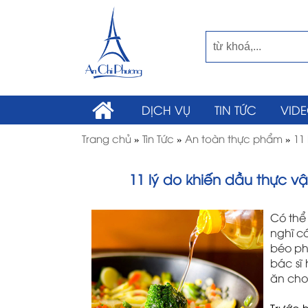
DỊCH VỤ
TIN TỨC
VID
Trang chủ
»
Tin Tức
»
An toàn thực phẩm
»
11
11 lý do khiến dầu thực v
Có thể 
nghĩ cá
béo ph
bác sĩ
ăn cho