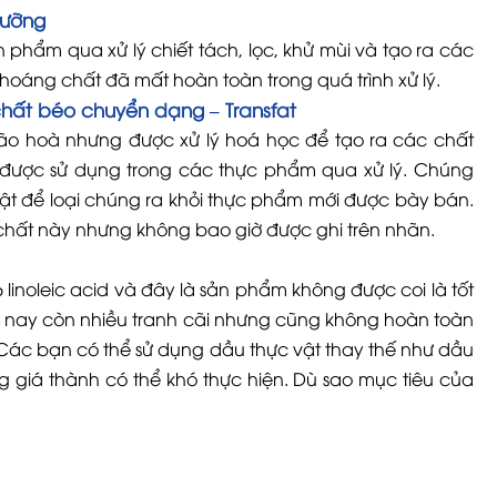
 dưỡng
n phẩm qua xử lý chiết tách, lọc, khử mùi và tạo ra các
oáng chất đã mất hoàn toàn trong quá trình xử lý.
chất béo chuyển dạng – Transfat
ão hoà nhưng được xử lý hoá học để tạo ra các chất
g được sử dụng trong các thực phẩm qua xử lý. Chúng
uật để loại chúng ra khỏi thực phẩm mới được bày bán.
 chất này nhưng không bao giờ được ghi trên nhãn.
linoleic acid và đây là sản phẩm không được coi là tốt
n nay còn nhiều tranh cãi nhưng cũng không hoàn toàn
Các bạn có thể sử dụng dầu thực vật thay thế như dầu
g giá thành có thể khó thực hiện. Dù sao mục tiêu của