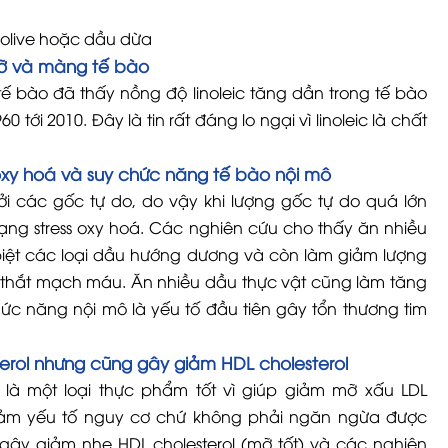
 olive hoặc dầu dừa
 mỡ và màng tế bào
tế bào đã thấy nồng độ linoleic tăng dần trong tế bào
ới 2010. Đây là tin rất đáng lo ngại vì linoleic là chất
oxy hoá và suy chức năng tế bào nội mô
ởi các gốc tự do, do vậy khi lượng gốc tự do quá lớn
rạng stress oxy hoá. Các nghiên cứu cho thấy ăn nhiều
biệt các loại dầu hướng dương và còn làm giảm lượng
o thắt mạch máu. Ăn nhiều dầu thực vật cũng làm tăng
ức năng nội mô là yếu tố đầu tiên gây tổn thương tim
terol nhưng cũng gây giảm HDL cholesterol
là một loại thực phẩm tốt vì giúp giảm mỡ xấu LDL
à giảm yếu tố nguy cơ chứ không phải ngăn ngừa được
 gây giảm nhẹ HDL cholesterol (mỡ tốt) và các nghiên