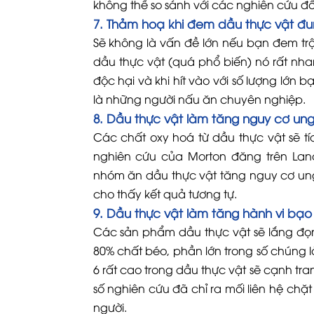
không thể so sánh với các nghiên cứu đ
7. Thảm hoạ khi đem dầu thực vật đu
Sẽ không là vấn đề lớn nếu bạn đem t
dầu thực vật (quá phổ biến) nó rất nh
độc hại và khi hít vào với số lượng lớn
là những người nấu ăn chuyên nghiệp.
8. Dầu thực vật làm tăng nguy cơ ung
Các chất oxy hoá từ dầu thực vật sẽ t
nghiên cứu của Morton đăng trên Lanc
nhóm ăn dầu thực vật tăng nguy cơ ung
cho thấy kết quả tương tự.
9. Dầu thực vật làm tăng hành vi bạo 
Các sản phẩm dầu thực vật sẽ lắng đọn
80% chất béo, phần lớn trong số chúng
6 rất cao trong dầu thực vật sẽ cạnh tr
số nghiên cứu đã chỉ ra mối liên hệ chặ
người.