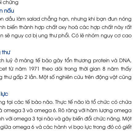
ối chứng
n nấu
rộn dầu làm salad chẳng hạn, nhưng khi bạn đun nóng
anh biến thành hợp chất oxy hoá các hợp chất này rất
 bạn sẽ nguy cơ bị ung thư phổi. Có lẽ nhóm nguy cơ cao
 thư
ích luỹ ở màng tế bào gây tổn thương protein và DNA,
et từ năm 1971 theo dõi trong thời gian 8 năm thấy
 thư gấp 2 lần. Một số nghiên cứu trên động vật cũng
lực
g tại các tế bào não. Thực tế não là tổ chức có chứa
 là omega 3 và omega 6. Rõ ràng với hàm lượng omega
anh với omega 3 tại não và gây biến đổi chức năng. Một
t giữa omega 6 và các hành vi bạo lực trong đó có giết