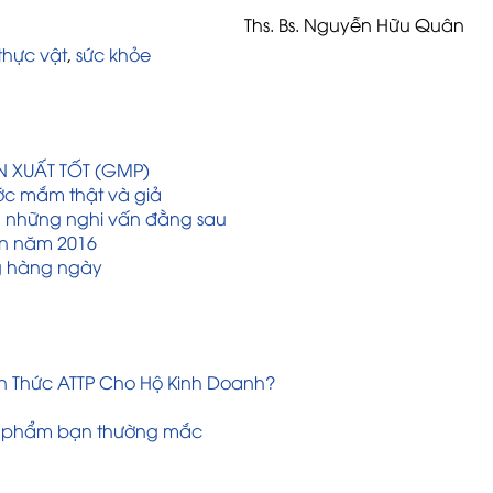
Ths. Bs. Nguyễn Hữu Quân
thực vật
,
sức khỏe
 XUẤT TỐT (GMP)
ớc mắm thật và giả
à những nghi vấn đằng sau
n năm 2016
g hàng ngày
 Thức ATTP Cho Hộ Kinh Doanh?
ủ
ực phẩm bạn thường mắc