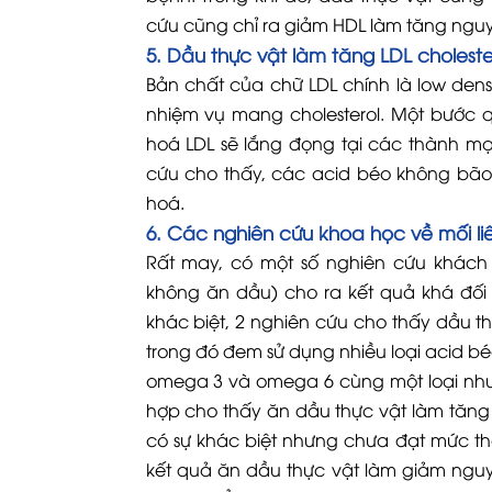
cứu cũng chỉ ra giảm HDL làm tăng ngu
5. Dầu thực vật làm tăng LDL choleste
Bản chất của chữ LDL chính là low densi
nhiệm vụ mang cholesterol. Một bước q
hoá LDL sẽ lắng đọng tại các thành m
cứu cho thấy, các acid béo không bão 
hoá.
6. Các nghiên cứu khoa học về mối li
Rất may, có một số nghiên cứu khách
không ăn dầu) cho ra kết quả khá đối
khác biệt, 2 nghiên cứu cho thấy dầu t
trong đó đem sử dụng nhiều loại acid b
omega 3 và omega 6 cùng một loại như
hợp cho thấy ăn dầu thực vật làm tăng
có sự khác biệt nhưng chưa đạt mức thố
kết quả ăn dầu thực vật làm giảm nguy