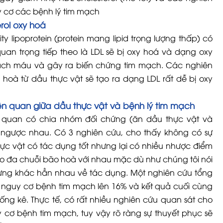
y cơ các bệnh lý tim mạch
rol oxy hoá
ty lipoprotein (protein mang lipid trọng lượng thấp) có
uan trọng tiếp theo là LDL sẽ bị oxy hoá và dạng oxy
ạch máu và gây ra biến chứng tim mạch. Các nghiên
hoà từ dầu thực vật sẽ tạo ra dạng LDL rất dễ bị oxy
ên quan giữa dầu thực vật và bệnh lý tim mạch
 quan có chia nhóm đối chứng (ăn dầu thực vật và
 ngược nhau. Có 3 nghiên cứu, cho thấy không có sự
hực vật có tác dụng tốt nhưng lại có nhiều nhược điểm
éo đa chuỗi bão hoà với nhau mặc dù như chúng tôi nói
ng khác hẳn nhau về tác dụng. Một nghiên cứu tổng
 nguy cơ bệnh tim mạch lên 16% và kết quả cuối cùng
ng kê. Thực tế, có rất nhiều nghiên cứu quan sát cho
 cơ bệnh tim mạch, tuy vậy rõ ràng sự thuyết phục sẽ