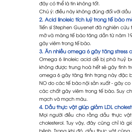
đây có thể là tin không tốt.
Chú ý: điều này không đúng đối với dầu
2. Acid linoleic tích luỹ trong tế bào
Tiến sĩ Stephen Guyenet đã nghiên cứu 
mỡ và màng tế bào tăng dần từ năm 1960 t
gây viêm trong tế bào.
3. Ăn nhiều omega 6 gây tăng stress 
Omega 6 linoleic acid dễ bị phá huỷ b
không được trung hoà hết sẽ gây tình t
omega 6 gây tăng tình trạng này đặc 
NO do các tế bào nội sản xuất - gây c
các chất gây viêm trong tế bào. Suy ch
mạch và mạch máu.
4. Dầu thực vật giúp giảm LDL choles
Mọi người đều cho rằng dầu thực vật 
cholesterol. Tuy vậy, đây cũng chỉ l
bệnh. Trong khi đó, dầu thực vật cũng