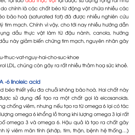
ết, tại sao
dầu thực vật
lại được sử dụng rộng rãi như
ý do chính là các chất béo từ động vật chứa nhiều các
éo bão hoà (saturated fat) đã được nhiều nghiên cứu
 tim mạch. Chính vì vậy, cho tới nay nhiều hướng dẫn
ụng dầu thực vật làm từ đậu nành, canola, hướng
dầu này giảm biến chứng tim mạch, nguyên nhân gây
ol LDL, chúng còn gây ra rất nhiều thảm hoạ sức khoẻ.
-6 linoleic acid
 béo thiết yếu đa chuỗi không bão hoà. Hai chất này
 được sử dụng để tạo ra một chất gọi là eicosanoids.
ng chống viêm, nhưng nếu tạo ra từ omega 6 lại có tác
ượng omega 6 khổng lồ trong khi lượng omega 3 lại rất
bố omega 3 và omega 6. Hậu quả là tạo ra chất gây
h lý viêm mãn tính (khớp, tim, thận, bệnh hệ thống…)