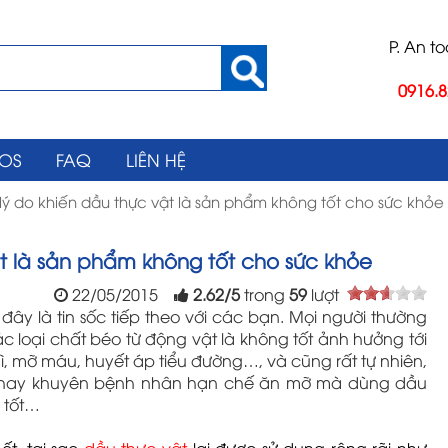
P. An t
0916.8
EOS
FAQ
LIÊN HỆ
 lý do khiến dầu thực vật là sản phẩm không tốt cho sức khỏe
ật là sản phẩm không tốt cho sức khỏe
22/05/2015
2.62
/
5
trong
59
lượt
đây là tin sốc tiếp theo với các bạn. Mọi người thường
c loại chất béo từ động vật là không tốt ảnh hưởng tới
ì, mỡ máu, huyết áp tiểu đường…, và cũng rất tự nhiên,
 hay khuyên bệnh nhân hạn chế ăn mỡ mà dùng dầu
 tốt…