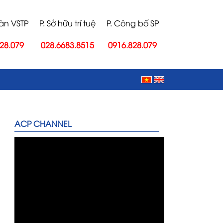
oàn VSTP
P. Sở hữu trí tuệ
P. Công bố SP
28.079
028.6683.8515
0916.828.079
ACP CHANNEL
Nhân viên xử lý hồ sơ: công bố chất
lượng sản phẩm, vsattp