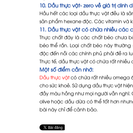
10. Dầu thực vật- zero về giá trị dinh
Hầu hết các loại dầu thực vật đều là sả
sản phẩm hexane độc. Các vitamin và kh
11. Dầu thực vật có chứa nhiều các 
Thực chất đây là các chất béo chưa b
béo thể rắn. Loại chất béo này thườn
độc đến nỗi các chính phủ phải đề ra l
Thực tế, dầu thực vật có chứa rất nhiều
Một số điểm cần nhớ:
Dầu thực vật
có chứa rất nhiều omega 6 
cho sức khoẻ. Sử dụng dầu thực vật hiệ
đầy màu hồng như mọi người vẫn nghĩ. 
olive hoặc dầu dừa có thể tốt hơn nhưn
bài này chỉ để cảnh bảo.