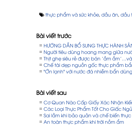
thực phẩm và sức khỏe
,
dầu ăn
,
dầu 
Bài viết trước
HƯỚNG DẪN BỔ SUNG THỰC HÀNH SẢN
Người tiêu dùng hoang mang giữa nư
Thịt ghẹ siêu rẻ được bán ’ầm ầm’…v
Chế tài dẹp nguồn gốc thực phẩm bẩ
"Ớn lạnh" với nước đá nhiễm bẩn dùn
Bài viết sau
Cơ Quan Nào Cấp Giấy Xác Nhận Kiến
Các Loại Thực Phẩm Tốt Cho Giấc Ng
Sai lầm khi bảo quản và chế biến th
An toàn thực phẩm khi trời nồm ẩm