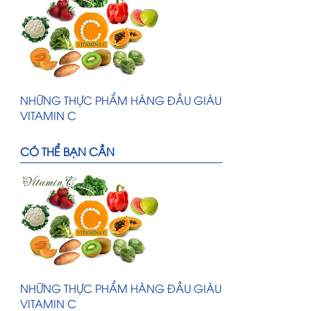
NHỮNG THỰC PHẨM HÀNG ĐẦU GIÀU
VITAMIN C
THỰC PHẨM NÀO TỐT CHO NGƯỜI
CÓ THỂ BẠN CẦN
TIỂU ĐƯỜNG?
HƯỚNG DẪN BỔ SUNG THỰC HÀNH
SẢN XUẤT TỐT (GMP)
NHỮNG THỰC PHẨM HÀNG ĐẦU GIÀU
VITAMIN C