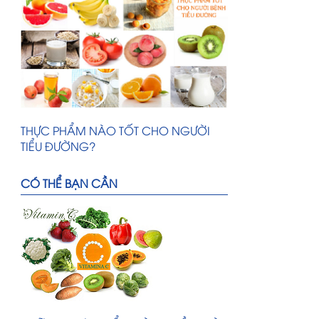
Giải Nhiệt?
THỰC PHẨM NÀO TỐT CHO NGƯỜI
TIỂU ĐƯỜNG?
THỰC PHẨM NÀO TỐT CHO NGƯỜI
CÓ THỂ BẠN CẦN
TIỂU ĐƯỜNG?
NHỮNG THỰC PHẨM HÀNG ĐẦU GIÀU
VITAMIN C