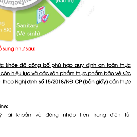
 sung như sau:
c khỏe đã công bố phù hợp quy định an toàn thực
 còn hiệu lực và các sản phẩm thực phẩm bảo vệ sức
m
theo Nghị định số 15/2018/NĐ-CP (bản giấy) cần thực
ine:
ý tài khoản và đăng nhập trên trang điện tử: