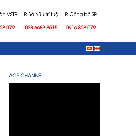
oàn VSTP
P. Sở hữu trí tuệ
P. Công bố SP
28.079
028.6683.8515
0916.828.079
ACP CHANNEL