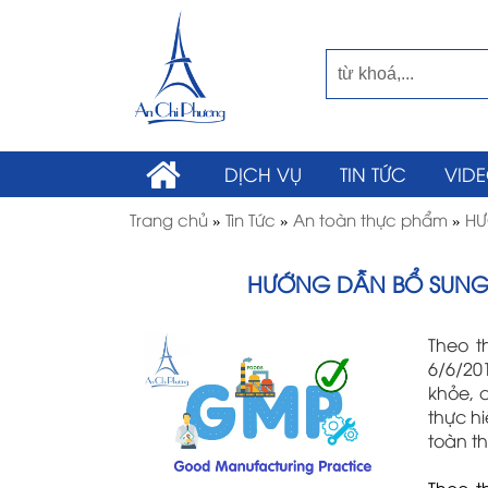
DỊCH VỤ
TIN TỨC
VID
Trang chủ
»
Tin Tức
»
An toàn thực phẩm
»
HƯ
HƯỚNG DẪN BỔ SUNG 
Theo 
6/6/20
khỏe, 
thực h
toàn t