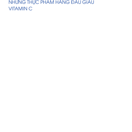
NHỮNG THỰC PHẨM HÀNG ĐẦU GIÀU
VITAMIN C
HƯỚNG DẪN BỔ SUNG THỰC HÀNH
SẢN XUẤT TỐT (GMP)
HƯỚNG DẪN BỔ SUNG THỰC HÀNH
SẢN XUẤT TỐT (GMP)