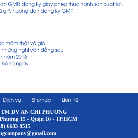
han GMP
,
dang ky giay phep thuc hanh san xuat tot
,
 gì?
,
huong dan dang ky GMP
,
ớc mắm thật và giả
à những nghi vấn đằng sau
n năm 2016
g hàng ngày
Dịch vụ
Sitemap
Liên hệ
 DV AN CHI PHƯƠNG
 Phường 15 - Quận 10 - TP.HCM
28) 6683 8515
ongcompany@gmail.com