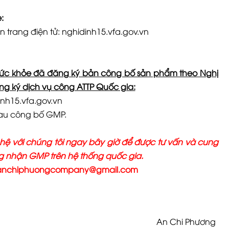
:
 trang điện tử: nghidinh15.vfa.gov.vn
 sức khỏe đã đăng ký bản công bố sản phẩm theo Nghị
ng ký dịch vụ công ATTP Quốc gia:
inh15.vfa.gov.vn
sau công bố GMP.
hệ với chúng tôi ngay bây giờ để được tư vấn và cung
ng nhận GMP trên hệ thống quốc gia.
anchiphuongcompany@gmail.com
An Chi Phương