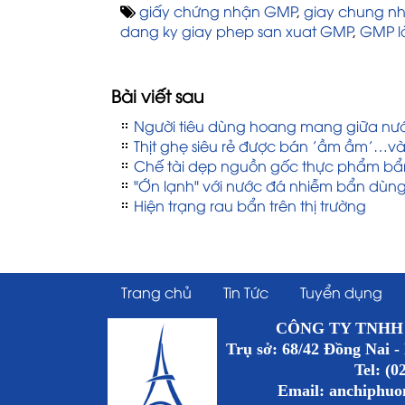
giấy chứng nhận GMP
,
giay chung n
dang ky giay phep san xuat GMP
,
GMP là
Bài viết sau
Người tiêu dùng hoang mang giữa nư
Thịt ghẹ siêu rẻ được bán ’ầm ầm’…v
Chế tài dẹp nguồn gốc thực phẩm bẩ
"Ớn lạnh" với nước đá nhiễm bẩn dùn
Hiện trạng rau bẩn trên thị trường
Trang chủ
Tin Tức
Tuyển dụng
CÔNG TY TNHH TM
Trụ sở: 68/42 Đồng Nai -
Tel: (0
Email:
anchiphu