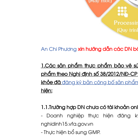
An Chi Phương
xin hướng dẫn các DN bổ
1.Các sản phẩm thực phẩm bảo vệ sứ
phẩm theo Nghị định số 38/2012/NĐ-CP
khỏe đã
đăng ký bản công bố sản phẩ
hiện:
1.1.Trường hợp DN chưa có tài khoản onl
- Doanh nghiệp thực hiện đăng k
nghidinh15.vfa.gov.vn
- Thực hiện bổ sung GMP.