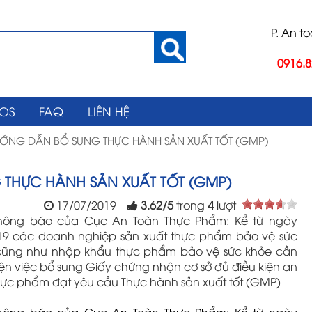
P. An t
0916.8
EOS
FAQ
LIÊN HỆ
ỚNG DẪN BỔ SUNG THỰC HÀNH SẢN XUẤT TỐT (GMP)
THỰC HÀNH SẢN XUẤT TỐT (GMP)
17/07/2019
3.62
/
5
trong
4
lượt
thông báo của Cục An Toàn Thực Phẩm: Kể từ ngày
19 các doanh nghiệp sản xuất thực phẩm bảo vệ sức
cũng như nhập khẩu thực phẩm bảo vệ sức khỏe cần
iện việc bổ sung Giấy chứng nhận cơ sở đủ điều kiện an
hực phẩm đạt yêu cầu Thực hành sản xuất tốt (GMP)