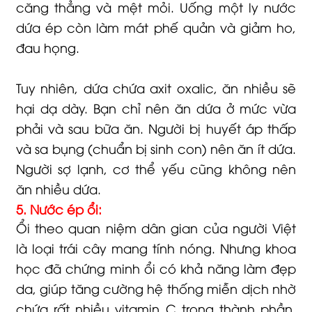
căng thẳng và mệt mỏi. Uống một ly nước
dứa ép còn làm mát phế quản và giảm ho,
đau họng.
Tuy nhiên, dứa chứa axit oxalic, ăn nhiều sẽ
hại dạ dày. Bạn chỉ nên ăn dứa ở mức vừa
phải và sau bữa ăn. Người bị huyết áp thấp
và sa bụng (chuẩn bị sinh con) nên ăn ít dứa.
Người sợ lạnh, cơ thể yếu cũng không nên
ăn nhiều dứa.
5. Nước ép ổi:
Ổi theo quan niệm dân gian của người Việt
là loại trái cây mang tính nóng. Nhưng khoa
học đã chứng minh ổi có khả năng làm đẹp
da, giúp tăng cường hệ thống miễn dịch nhờ
chứa rất nhiều vitamin C trong thành phần.