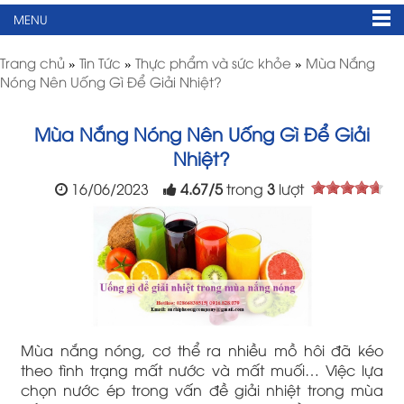
MENU
Trang chủ
»
Tin Tức
»
Thực phẩm và sức khỏe
»
Mùa Nắng
Nóng Nên Uống Gì Để Giải Nhiệt?
Mùa Nắng Nóng Nên Uống Gì Để Giải
Nhiệt?
16/06/2023
4.67
/
5
trong
3
lượt
Mùa nắng nóng, cơ thể ra nhiều mồ hôi đã kéo
theo tình trạng mất nước và mất muối… Việc lựa
chọn nước ép trong vấn đề giải nhiệt trong mùa