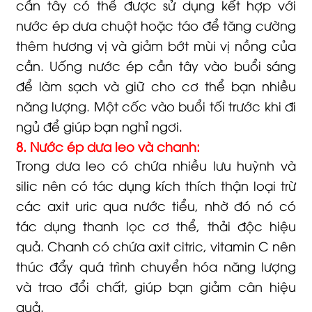
cần tây có thể được sử dụng kết hợp với
nước ép dưa chuột hoặc táo để tăng cường
thêm hương vị và giảm bớt mùi vị nồng của
cần. Uống nước ép cần tây vào buổi sáng
để làm sạch và giữ cho cơ thể bạn nhiều
năng lượng. Một cốc vào buổi tối trước khi đi
ngủ để giúp bạn nghỉ ngơi.
8. Nước ép dưa leo và chanh:
Trong dưa leo có chứa nhiều lưu huỳnh và
silic nên có tác dụng kích thích thận loại trừ
các axit uric qua nước tiểu, nhờ đó nó có
tác dụng thanh lọc cơ thể, thải độc hiệu
quả. Chanh có chứa axit citric, vitamin C nên
thúc đẩy quá trình chuyển hóa năng lượng
và trao đổi chất, giúp bạn giảm cân hiệu
quả.