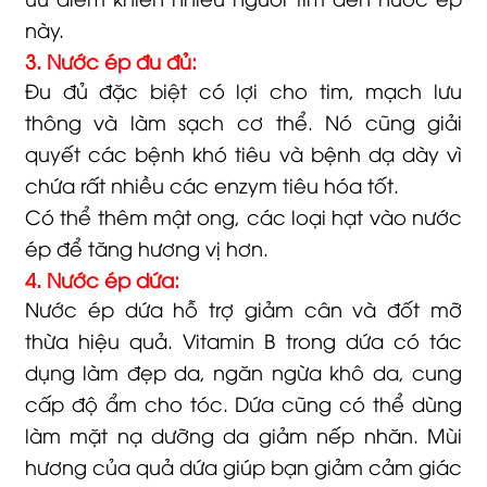
này.
3. Nước ép đu đủ:
Đu đủ đặc biệt có lợi cho tim, mạch lưu
thông và làm sạch cơ thể. Nó cũng giải
quyết các bệnh khó tiêu và bệnh dạ dày vì
chứa rất nhiều các enzym tiêu hóa tốt.
Có thể thêm mật ong, các loại hạt vào nước
ép để tăng hương vị hơn.
4. Nước ép dứa:
Nước ép dứa hỗ trợ giảm cân và đốt mỡ
thừa hiệu quả. Vitamin B trong dứa có tác
dụng làm đẹp da, ngăn ngừa khô da, cung
cấp độ ẩm cho tóc. Dứa cũng có thể dùng
làm mặt nạ dưỡng da giảm nếp nhăn. Mùi
hương của quả dứa giúp bạn giảm cảm giác