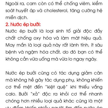
Ngoài ra, cam còn có thể chống viêm, kiểm
soát huyết áp và cholesterol, tăng cường hệ
miễn dịch.
2. Nước ép bưởi:
Nước ép bưởi là loại sinh tố giải độc đầy
chất chống oxy hóa và làm mát hiệu quả.
May mắn là loại quả này rất lành tính, ít sâu
bệnh và ngậm hóa chất, do đó bạn có thể
không cần vừa uống mà vừa lo ngay ngáy.
Nước ép bưởi cũng có tác dụng giảm cân
mà không hề gây tác dụng phụ, không khiến
cơ thể mệt đến “kiệt quệ” khi thiếu vắng
calo. Bưởi “xả” độc ra khỏi cơ thể nhanh
chóng hơn nhiều loại quả khác cũng là một
ưu điểm khiến nhiều người tìm đến nước ép