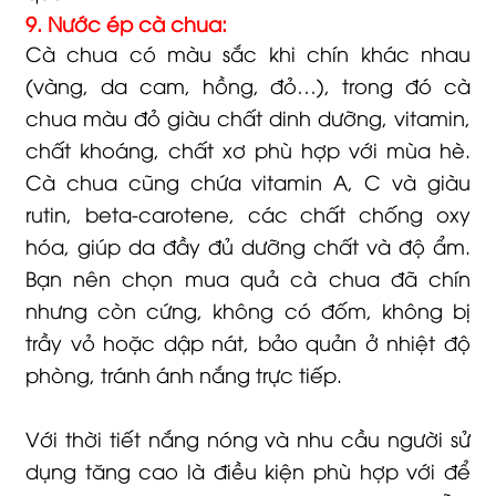
9. Nước ép cà chua:
Cà chua có màu sắc khi chín khác nhau
(vàng, da cam, hồng, đỏ…), trong đó cà
chua màu đỏ giàu chất dinh dưỡng, vitamin,
chất khoáng, chất xơ phù hợp với mùa hè.
Cà chua cũng chứa vitamin A, C và giàu
rutin, beta-carotene, các chất chống oxy
hóa, giúp da đầy đủ dưỡng chất và độ ẩm.
Bạn nên chọn mua quả cà chua đã chín
nhưng còn cứng, không có đốm, không bị
trầy vỏ hoặc dập nát, bảo quản ở nhiệt độ
phòng, tránh ánh nắng trực tiếp.
Với thời tiết nắng nóng và nhu cầu người sử
dụng tăng cao là điều kiện phù hợp với để