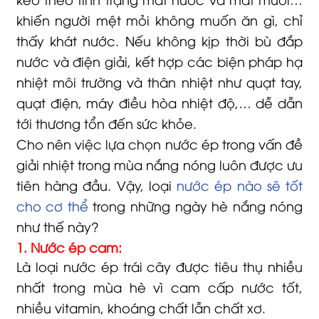
khiến người mệt mỏi không muốn ăn gì, chỉ
thấy khát nước. Nếu không kịp thời bù đắp
nước và điện giải, kết hợp các biện pháp hạ
nhiệt môi trường và thân nhiệt như quạt tay,
quạt điện, máy điều hòa nhiệt độ,… dễ dẫn
tới thương tổn đến sức khỏe.
Cho nên việc lựa chọn nước ép trong vấn đề
giải nhiệt trong mùa nắng nóng luôn được ưu
tiên hàng đầu. Vậy, loại
nước ép nào sẽ tốt
cho cơ thể
trong những ngày hè nắng nóng
như thế này?
1. Nước ép cam:
Là loại nước ép trái cây được tiêu thụ nhiều
nhất trong mùa hè vì cam cấp nước tốt,
nhiều vitamin, khoáng chất lẫn chất xơ.