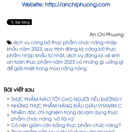
Website:
http://anchiphuong.com
An Chi Phuong
dịch vụ công bố thực phẩm chức năng nhập
khẩu năm 2023
,
quy trình đăng ký công bố thực
phẩm nhập khẩu từ nhật
,
dịch vụ đăng ký vệ sinh
an toàn thực phẩm năm 2023 có những gì
,
uống gì
để giải nhiệt trong mùa nắng nóng
Bài viết sau
THỰC PHẨM NÀO TỐT CHO NGƯỜI TIỂU ĐƯỜNG?
NHỮNG THỰC PHẨM HÀNG ĐẦU GIÀU VITAMIN C
Nhiễm độc chì nghiêm trọng do lạm dụng thực
phẩm chức năng ’vô tội vạ’
Có nên giảm cân bằng thực phẩm chức năng?
Thực phẩm cần lưu ý khi sử dụng vào mùa hè