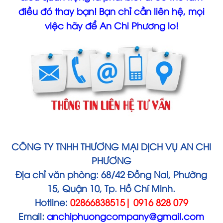
điều đó thay bạn! Bạn chỉ cần liên hệ, mọi
việc hãy để An Chi Phương lo!
CÔNG TY TNHH THƯƠNG MẠI DỊCH VỤ AN CHI
PHƯƠNG
Địa chỉ văn phòng: 68/42 Đồng Nai, Phường
15, Quận 10, Tp. Hồ Chí Minh.
Hotline:
02866838515| 0916 828 079
Email:
anchiphuongcompany@gmail.com