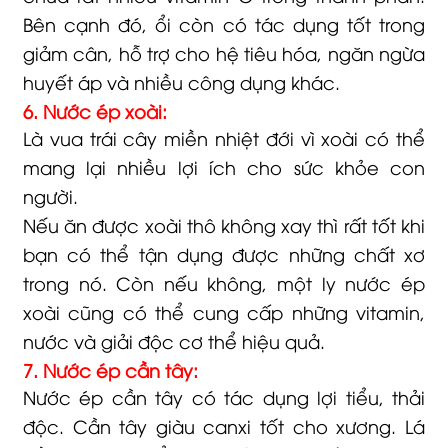
Bên cạnh đó, ổi còn có tác dụng tốt trong
giảm cân, hỗ trợ cho hệ tiêu hóa, ngăn ngừa
huyết áp và nhiều công dụng khác.
6. Nước ép xoài:
Là vua trái cây miền nhiệt đới vì xoài có thể
mang lại nhiều lợi ích cho sức khỏe con
người.
Nếu ăn được xoài thô không xay thì rất tốt khi
bạn có thể tận dụng được những chất xơ
trong nó. Còn nếu không, một ly nước ép
xoài cũng có thể cung cấp những vitamin,
nước và giải độc cơ thể hiệu quả.
7. Nước ép cần tây:
Nước ép cần tây có tác dụng lợi tiểu, thải
độc. Cần tây giàu canxi tốt cho xương. Lá