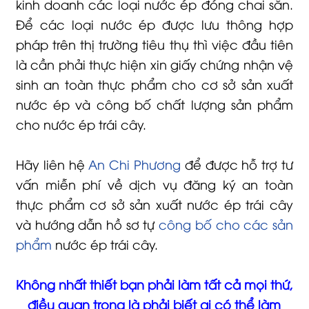
kinh doanh các loại nước ép đóng chai sẵn.
Để các loại nước ép được lưu thông hợp
pháp trên thị trường tiêu thụ thì việc đầu tiên
là cần phải thực hiện xin giấy chứng nhận vệ
sinh an toàn thực phẩm cho cơ sở sản xuất
nước ép và công bố chất lượng sản phẩm
cho nước ép trái cây.
Hãy liên hệ
An Chi Phương
để được hỗ trợ tư
vấn miễn phí về dịch vụ đăng ký an toàn
thực phẩm cơ sở sản xuất nước ép trái cây
và hướng dẫn hồ sơ tự
công bố cho các sản
phẩm
nước ép trái cây.
Không nhất thiết bạn phải làm tất cả mọi thứ,
điều quan trọng là phải biết ai có thể làm