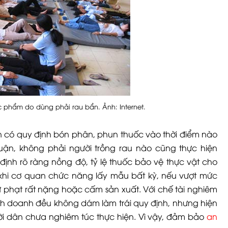
 phẩm do dùng phải rau bẩn. Ảnh: Internet.
n có quy định bón phân, phun thuốc vào thời điểm nào
huận, không phải người trồng rau nào cũng thực hiện
 định rõ ràng nồng độ, tỷ lệ thuốc bảo vệ thực vật cho
khi cơ quan chức năng lấy mẫu bất kỳ, nếu vượt mức
 phạt rất nặng hoặc cấm sản xuất. Với chế tài nghiêm
nh doanh đều không dám làm trái quy định, nhưng hiện
ời dân chưa nghiêm túc thực hiện. Vì vậy, đảm bảo
an