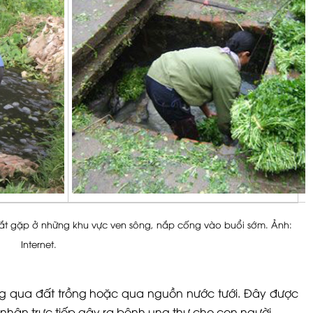
bắt gặp ở những khu vực ven sông, nắp cống vào buổi sớm. Ảnh:
Internet.
ng qua đất trồng hoặc qua nguồn nước tưới. Đây được
nhân trực tiếp gây ra bệnh ung thư cho con người.