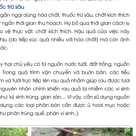
c trừ sâu
ngần ngại dùng hóa chất, thuốc trừ sâu, chất kích thích
t ngắn thời gian thu hoạch. Họ bỏ qua thời gian cách ly
o vệ thực vật, chất kích thích. Hậu quả của việc này
chịu (do tiếp xúc quá nhiều với hóa chất) mà còn ảnh
hác.
ây hại chủ yếu có từ nguồn nước tưới, đất trồng, nguồn
 Trong quá trình vận chuyển và buôn bán, các tiểu
và tưới trực tiếp lên rau quả nhằm giúp rau được tươi
nguyên nhân chính khiến rau quả bị nhiễm các vi sinh
: ký sinh trùng, gian sán,... Vì vậy, cần sử dụng nguồn
ử dụng các loại phân bón cần được ủ hoai mục hoặc
hư phân trùng quế, phân vi sinh..)