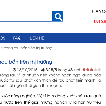
P. An t
0916.8
EOS
FAQ
LIÊN HỆ
n trạng rau bẩn trên thị trường
rau bẩn trên thị trường
13/10/2015
3.18
/
5
trong
43
lượt
trồng rau vì lợi nhuận nên không ngần ngại dùng hóa
huốc trừ sâu, chất kích thích để rau phát triển mạnh, lá
ớt, rút ngắn thời gian thu hoạch.
 nước nông nghiệp, Việt Nam đang xuất khẩu rau quả
ều nước trên thế giới, nhưng nghịch lý là hơn 90 triệu