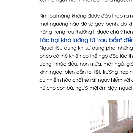
Kim loại nặng không được đào thảo ra n
một ngưỡng nào đó sẽ gây bệnh, do kh
nặng trong rau thường ít được chú ý hơn 
Tác hại khó lường từ "rau bẩn" đế
Người tiêu dùng khi sử dụng phải những
phép có thể khiến cơ thể ngộ độc tức thờ
ương, nhức đầu, nôn mửa, mất ngủ, giả
kinh ngoại biên dẫn tới liệt, trường hợp
củ nhiễm hóa chất sẽ rất nguy hiểm với
nữ cho con bú, người mới ốm dậy, người