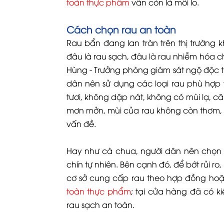
toàn thực phẩm
vẫn còn là mối lo.
Cách chọn rau an toàn
Rau bẩn đang lan tràn trên thị trường 
đâu là rau sạch, đâu là rau nhiễm hóa
Hùng - Trưởng phòng giám sát ngộ độc
dân nên sử dụng các loại rau phù hợp 
tươi, không dập nát, không có mùi lạ, c
mơn mởn, mùi của rau không còn thơm, n
vấn đề.
Hay như cà chua, người dân nên chọn 
chín tự nhiên. Bên cạnh đó, để bớt rủi 
cơ sở cung cấp rau theo hợp đồng ho
toàn thực phẩm
; tại cửa hàng đã có 
rau sạch an toàn.