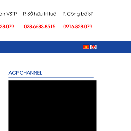
oàn VSTP
P. Sở hữu trí tuệ
P. Công bố SP
28.079
028.6683.8515
0916.828.079
ACP CHANNEL