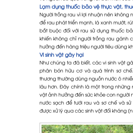
Lạm dụng thuốc bảo vệ thực vật, thuố
Người trồng rau vì lợi nhuận nên không 
để rau phát triển mạnh, lá xanh mướt, rú
bắt buộc đối với rau sử dụng thuốc bả
khiến không chỉ người trồng rau gánh 
hưởng đến hàng triệu người tiêu dùng k
Vi sinh vật gây hại
Như chúng ta đã biết, các vi sinh vật g
phân bón hữu cơ và quá trình sơ chế.
thương thường dùng nguồn nước ô nhiễm 
lâu hơn. Đây chính là một trong những 
vật ảnh hưởng đến sức khỏe con người như
nước sạch để tưới rau và sơ chế và s
được xử lý qua các sinh vật đối kháng (n