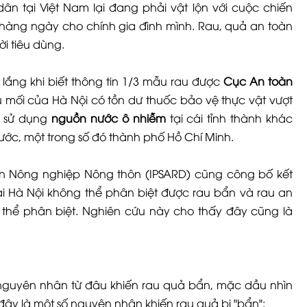
dân tại Việt Nam lại đang phải vật lộn với cuộc chiến
hàng ngày cho chính gia đình mình. Rau, quả an toàn
ời tiêu dùng.
o lắng khi biết thông tin 1/3 mẫu rau được
Cục An toàn
u mối của Hà Nội có tồn dư thuốc bảo vệ thực vật vượt
g sử dụng
nguồn nước ô nhiễm
tại cái tỉnh thành khác
ước, một trong số đó thành phố Hồ Chí Minh.
iển Nông nghiệp Nông thôn (IPSARD) cũng công bố kết
tại Hà Nội không thể phân biệt được rau bẩn và rau an
 thể phân biệt. Nghiên cứu này cho thấy đây cũng là
nguyên nhân từ đâu khiến rau quả bẩn, mặc dầu nhìn
 đây là một số nguyên nhân khiến rau quả bị "bẩn":