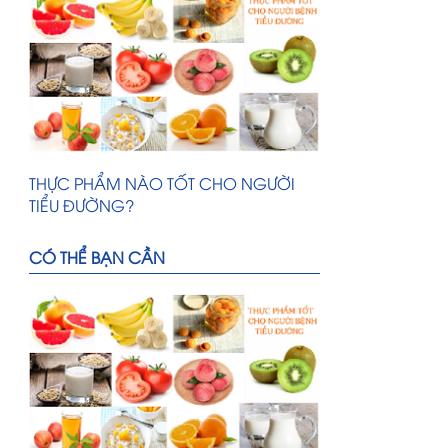
lượng sản phẩm, vsattp
THỰC PHẨM NÀO TỐT CHO NGƯỜI
TIỂU ĐƯỜNG?
Mùa Nắng Nóng Nên Uống Gì Để
CÓ THỂ BẠN CẦN
Giải Nhiệt?
NHỮNG THỰC PHẨM HÀNG ĐẦU GIÀU
VITAMIN C