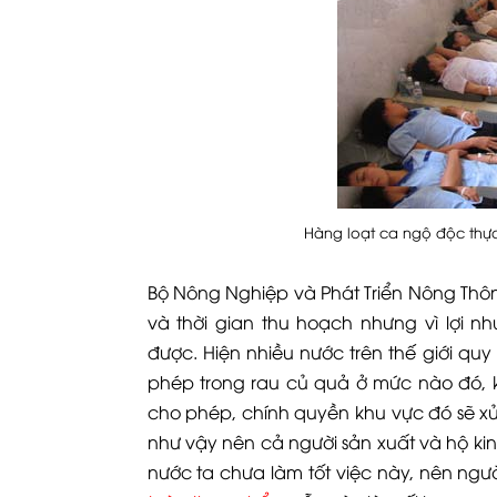
Hàng loạt ca ngộ độc thực
Bộ Nông Nghiệp và Phát Triển Nông Thô
và thời gian thu hoạch nhưng vì lợi n
được. Hiện nhiều nước trên thế giới quy
phép trong rau củ quả ở mức nào đó, 
cho phép, chính quyền khu vực đó sẽ xử
như vậy nên cả người sản xuất và hộ ki
nước ta chưa làm tốt việc này, nên ngư