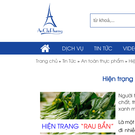
DỊCH VỤ
TIN TỨC
VID
Trang chủ
»
Tin Tức
»
An toàn thực phẩm
»
Hiệ
Hiện trạng 
Người 
chất, t
xanh mư
Là một
đi nhi