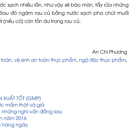
nước sạch nhiều lần, như vậy sẽ bào mòn, tẩy rửa những
 Sau đó ngâm rau củ bằng nước sạch pha chút muối
(nếu có) còn tồn dư trong rau củ.
An Chi Phương
 toàn
,
vệ sinh an toàn thực phẩm
,
ngộ độc thực phẩm
,
 XUẤT TỐT (GMP)
ớc mắm thật và giả
à những nghi vấn đằng sau
n năm 2016
g hàng ngày