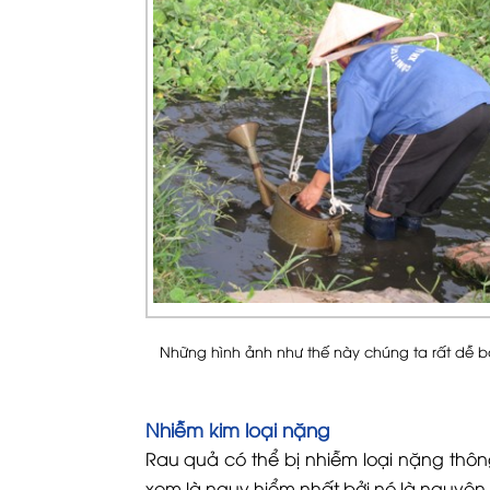
Những hình ảnh như thế này chúng ta rất dễ 
Nhiễm kim loại nặng
Rau quả có thể bị nhiễm loại nặng thô
xem là nguy hiểm nhất bởi nó là nguyên 