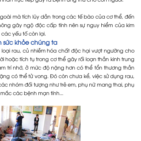
goài mà tích lũy dần trong các tế bào của cơ thể, đến
ông gây ngộ độc cấp tính nên sự nguy hiểm của kim
các yếu tố còn lại.
n sức khỏe chúng ta
 loại rau, củ nhiễm hóa chất độc hại vượt ngưỡng cho
i hoặc tích tụ trong cơ thể gây rối loạn thần kinh trung
m trí nhớ, ở mức độ nặng hơn có thể tổn thương thần
 nặng có thể tử vong. Đó còn chưa kể, việc sử dụng rau,
 các nhóm đối tượng như trẻ em, phụ nữ mang thai, phụ
 mắc các bệnh mạn tính...