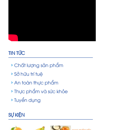
Nhân viên xử lý hồ sơ: công bố chất
lượng sản phẩm, vsattp
TIN TỨC
Chất lượng sản phẩm
Sở hữu trí tuệ
An toàn thực phẩm
Thực phẩm và sức khỏe
Tuyển dụng
Mùa Nắng Nóng Nên Uống Gì Để
SỰ KIỆN
Giải Nhiệt?
Nhân viên xử lý hồ sơ: công bố chất