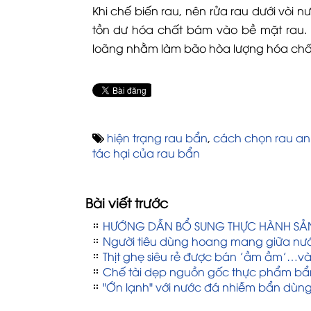
Khi chế biến rau, nên rửa rau dưới vòi 
tồn dư hóa chất bám vào bề mặt rau.
loãng nhằm làm bão hòa lượng hóa chất 
hiện trạng rau bẩn
,
cách chọn rau an
tác hại của rau bẩn
Bài viết trước
HƯỚNG DẪN BỔ SUNG THỰC HÀNH SẢN
Người tiêu dùng hoang mang giữa nư
Thịt ghẹ siêu rẻ được bán ’ầm ầm’…v
Chế tài dẹp nguồn gốc thực phẩm bẩ
"Ớn lạnh" với nước đá nhiễm bẩn dùn