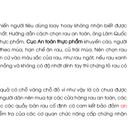
khiến người tiêu dùng loay hoay không nhận biết được
 chất. Hướng dẫn cách chọn rau an toàn, ông Lâm Quốc
 thực phẩm,
Cục An toàn thực phẩm
khuyến cáo, người
theo mùa, hạn chế ăn rau, củ trái mùa. Nên chọn rau
ăn cứ vào màu sắc của rau, như rau ngót, nếu rau xanh
ồng và không có độ nhớt dính tay thì chứng tỏ rau có
quả có chỗ vàng chỗ đỏ vì như vậy là cà chua được
ro, người dân nên mua tại các cửa hàng rau an toàn, các
ặc các quầy bán rau cố định có cam kết bảo đảm
an
kiểm tra của các cơ quan chức năng cấp chứng nhận