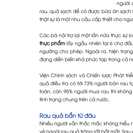
người 
rau, quả sạch để có được bữa ăn sạch 
thật sự là một nhu cầu cấp thiết cho ngư
Các bà nội trợ lại một lần nữa thực sự l
thực phẩm
lấy ngẫu nhiên tại 6 chợ đầ
ngưỡng cho phép. Ngoài ra, hiện trạn
đang diễn biến khá phức tạp trong cả n
Viện Chính sách và Chiến lược Phát tr
quả điều tra có tới 73% người bán rau 
toàn, còn 95% người mua rau thì không
tình trạng chung trên cả nước.
Rau quả bẩn từ đâu
Nhiều người vẫn thắc mắc không hiểu 
vẻ ngoài rau quả trông rất bắt mắt. Sau