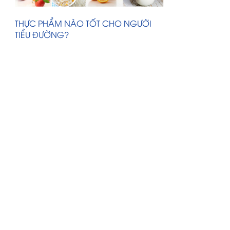
THỰC PHẨM NÀO TỐT CHO NGƯỜI
TIỂU ĐƯỜNG?
HƯỚNG DẪN BỔ SUNG THỰC HÀNH
SẢN XUẤT TỐT (GMP)
NHỮNG THỰC PHẨM HÀNG ĐẦU GIÀU
VITAMIN C