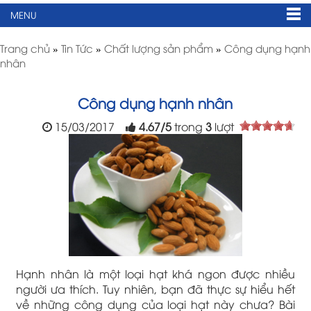
MENU
Trang chủ
»
Tin Tức
»
Chất lượng sản phẩm
»
Công dụng hạnh
nhân
Công dụng hạnh nhân
15/03/2017
4.67
/
5
trong
3
lượt
Hạnh nhân là một loại hạt khá ngon được nhiều
người ưa thích. Tuy nhiên, bạn đã thực sự hiểu hết
về những công dụng của loại hạt này chưa? Bài