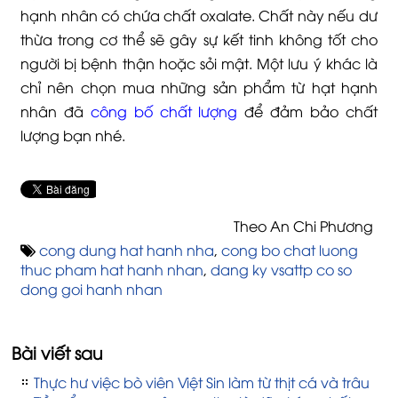
hạnh nhân có chứa chất oxalate. Chất này nếu dư
thừa trong cơ thể sẽ gây sự kết tinh không tốt cho
người bị bệnh thận hoặc sỏi mật. Một lưu ý khác là
chỉ nên chọn mua những sản phẩm từ hạt hạnh
nhân đã
công bố chất lượng
để đảm bảo chất
lượng bạn nhé.
Theo An Chi Phương
cong dung hat hanh nha
,
cong bo chat luong
thuc pham hat hanh nhan
,
dang ky vsattp co so
dong goi hanh nhan
Bài viết sau
Thực hư việc bò viên Việt Sin làm từ thịt cá và trâu