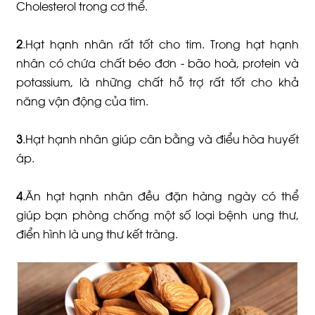
Cholesterol trong cơ thể.
2
.Hạt hạnh nhân rất tốt cho tim. Trong hạt hạnh
nhân có chứa chất béo đơn - bão hoà, protein và
potassium, là những chất hỗ trợ rất tốt cho khả
năng vận động của tim.
3
.Hạt hạnh nhân giúp cân bằng và điểu hòa huyết
áp.
4
.Ăn hạt hạnh nhân đều đặn hàng ngày có thể
giúp bạn phòng chống một số loại bệnh ung thư,
điển hình là ung thư kết tràng.