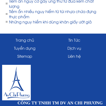
Tiềm ẩn nguy cơ gây ung thư từ đũa kém chất
lượng
Tiềm ẩn nhiều nguy hiểm từ túi nhựa chứa đựng
thực phẩm
Những nguy hiểm khi dùng khăn giấy ướt giả
Trang chủ
Tin Tức
Tuyển dụng
Dịch vụ
Sitemap
Liên hệ
CÔNG TY TNHH TM DV AN CHI PHƯƠNG