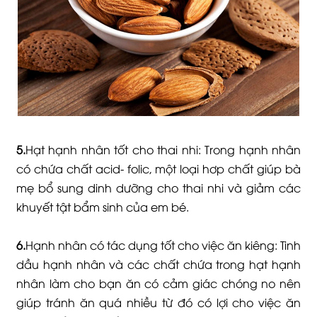
5.
Hạt hạnh nhân tốt cho thai nhi: Trong hạnh nhân
có chứa chất acid- folic, một loại hơp chất giúp bà
mẹ bổ sung dinh dưỡng cho thai nhi và giảm các
khuyết tật bẩm sinh của em bé.
6.
Hạnh nhân có tác dụng tốt cho việc ăn kiêng: Tinh
dầu hạnh nhân và các chất chứa trong hạt hạnh
nhân làm cho bạn ăn có cảm giác chóng no nên
giúp tránh ăn quá nhiều từ đó có lợi cho việc ăn