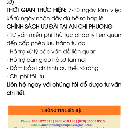
sở)
THỜI GIAN THỰC HIỆN:
7-10 ngày làm việc
kể từ ngày nhận đầy đủ hồ sơ hợp lệ
CHÍNH SÁCH ƯU ĐÃI TẠI AN CHI PHƯƠNG
- Tư vấn miễn phí thủ tục pháp lý liên quan
đến cấp phép lưu hành tự do
- Hỗ trợ xử lý các vấn đề liên quan
- Hỗ trợ bàn giao hồ sơ tận nơi
- Đảm bảo lịch trình cụ thể, rõ ràng
- Chi phí tối ưu
Liên hệ ngay với chúng tôi để được tư vấn
chi tiết.