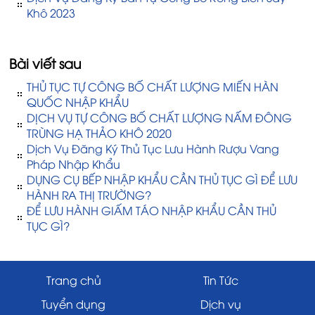
Khô 2023
Bài viết sau
THỦ TỤC TỰ CÔNG BỐ CHẤT LƯỢNG MIẾN HÀN
QUỐC NHẬP KHẨU
DỊCH VỤ TỰ CÔNG BỐ CHẤT LƯỢNG NẤM ĐÔNG
TRÙNG HẠ THẢO KHÔ 2020
Dịch Vụ Đăng Ký Thủ Tục Lưu Hành Rượu Vang
Pháp Nhập Khẩu
DỤNG CỤ BẾP NHẬP KHẨU CẦN THỦ TỤC GÌ ĐỂ LƯU
HÀNH RA THỊ TRƯỜNG?
ĐỂ LƯU HÀNH GIẤM TÁO NHẬP KHẨU CẦN THỦ
TỤC GÌ?
Trang chủ
Tin Tức
Tuyển dụng
Dịch vụ