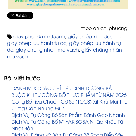
theo an chi phuong
giay phep kinh doanh
,
giấy phép kinh doanh
,
giay phep luu hanh tu do
,
giấy phép lưu hành tự
do
,
giay chung nhan ma vach
,
giấy chứng nhận
mã vạch
Bài viết trước
DANH MỤC CÁC CHỈ TIÊU DINH DƯỠNG BẮT
BUỘC KHI TỰ CÔNG BỐ THỰC PHẨM TỪ NĂM 2026
Công Bố Tiêu Chuẩn Cơ Sở (TCCS) Xịt Khử Mùi Thú
Cưng Cần Những Gì ?
Dịch Vụ Tự Công Bố Sản Phẩm Bánh Gạo Nhanh
Dịch Vụ Tự Công Bố Mì YAKISOBA Nhập Khẩu Từ
Nhật Bản
Dịch Vụ Đăng Ký Bản Tự Công Bố Rong Biển Sấy