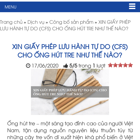
MENU
Trang chủ
»
Dịch vụ
»
Công bố sản phẩm
»
XIN GIẤY PHÉP
LƯU HÀNH TỰ DO (CFS) CHO ỐNG HÚT TRE NHƯ THẾ NÀO?
XIN GIẤY PHÉP LƯU HÀNH TỰ DO (CFS)
CHO ỐNG HÚT TRE NHƯ THẾ NÀO?
17/06/2020
5
/
5
trong
1
lượt
Ống hút tre – một sáng tạo đỉnh cao của người Việt
Nam, tận dụng nguồn nguyên liệu thuần túy từ
những cây tre vốn dĩ xuất hiện khá phổ biến ở Việt