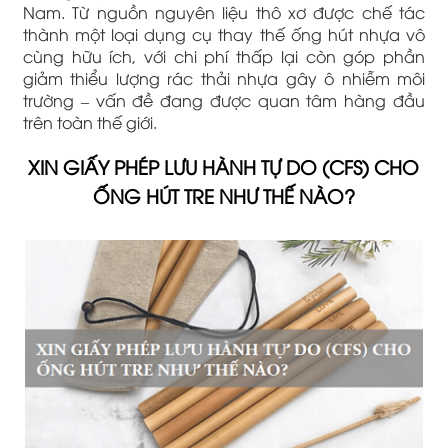
Nam. Từ nguồn nguyên liệu thô xơ được chế tác
thành một loại dụng cụ thay thế ống hút nhựa vô
cùng hữu ích, với chi phí thấp lại còn góp phần
giảm thiểu lượng rác thải nhựa gây ô nhiễm môi
trường – vấn đề đang được quan tâm hàng đầu
trên toàn thế giới.
XIN GIẤY PHÉP LƯU HÀNH TỰ DO (CFS) CHO
ỐNG HÚT TRE NHƯ THẾ NÀO?