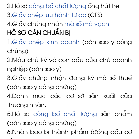
2.Hồ sơ
công bố chất lượng
ống hút tre
3.
Giấy phép lưu hành tự do
(CFS)
4.Giấy chứng nhận
mã số mã vạch
HỒ SƠ CẦN CHUẨN BỊ
1.
Giấy phép kinh doanh
(bản sao y công
chứng)
2.Mẫu chữ ký và con dấu của chủ doanh
nghiệp (bản sao y)
3.Giấy chứng nhận đăng ký mã số thuế
(bản sao y công chứng)
4.Danh mục các cơ sở sản xuất của
thương nhân.
5.Hồ sơ
công bố chất lượng
sản phẩm
(bản sao y công chứng)
6.Nhãn bao bì thành phẩm (đóng dấu cơ