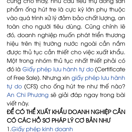
cũng cho thấy, nhu cầu tiêu thụ dòng sản
phẩm ống hút tre là cực kỳ lớn phụ thuộc
vào quá trình xử lý đảm bảo chất lượng, an
toàn cho người tiêu dùng. Cũng chính lẽ
đó, doanh nghiệp muốn phát triển thương
hiệu trên thị trường nước ngoài cần nắm
được thủ tục cần thiết cho việc xuất khẩu.
Một trong nhóm thủ tục nhất thiết phải có
đó là
Giấy phép lưu hành tự do
(Certificate
of Free Sale). Nhưng xin
giấy phép lưu hành
tự do
(CFS) cho ống hút tre như thế nào?
An Chi Phương
sẽ giải đáp ngay trong bài
viết này.
ĐỂ CÓ THỂ XUẤT KHẨU DOANH NGHIỆP CẦN
CÓ CÁC HỒ SƠ PHÁP LÝ CƠ BẢN NHƯ
1.
Giấy phép kinh doanh