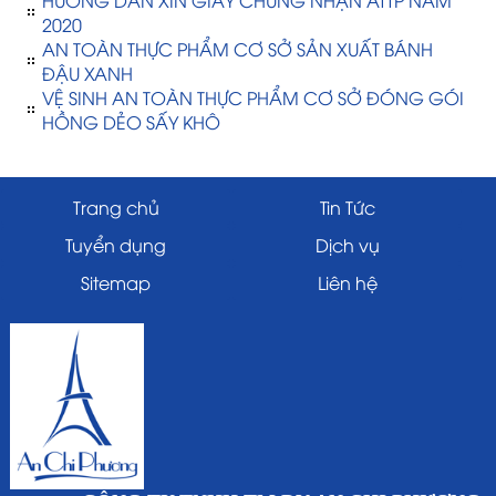
HƯỚNG DẪN XIN GIẤY CHỨNG NHẬN ATTP NĂM
2020
AN TOÀN THỰC PHẨM CƠ SỞ SẢN XUẤT BÁNH
ĐẬU XANH
VỆ SINH AN TOÀN THỰC PHẨM CƠ SỞ ĐÓNG GÓI
HỒNG DẺO SẤY KHÔ
Trang chủ
Tin Tức
Tuyển dụng
Dịch vụ
Sitemap
Liên hệ