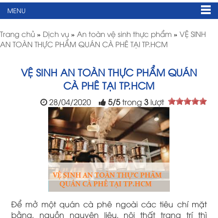
MENU
Trang chủ
»
Dịch vụ
»
An toàn vệ sinh thực phẩm
»
VỆ SINH
AN TOÀN THỰC PHẨM QUÁN CÀ PHÊ TẠI TP.HCM
VỆ SINH AN TOÀN THỰC PHẨM QUÁN
CÀ PHÊ TẠI TP.HCM
28/04/2020
5
/
5
trong
3
lượt
Để mở một quán cà phê ngoài các tiêu chí mặt
bằng, nguồn nguyên liệu, nội thất trang trí thì