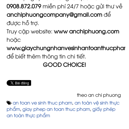
0908.872.079
miễn phí 24/7 hoặc gửi thư về
anchiphuongcompany@gmail.com
để
được hỗ trợ.
Truy cập website:
www anchiphuong.com
hoặc
www.giaychungnhanvesinhantoanthucpha
để biết thêm thông tin chi tiết.
GOOD CHOICE!
theo an chi phuong
an toan ve sinh thuc pham
,
an toàn vệ sinh thực
phẩm
,
giay phep an toan thuc pham
,
giấy phép
an toàn thực phẩm