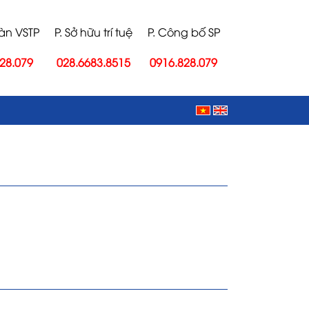
oàn VSTP
P. Sở hữu trí tuệ
P. Công bố SP
28.079
028.6683.8515
0916.828.079