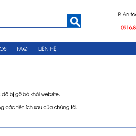
P. An t
0916.8
EOS
FAQ
LIÊN HỆ
đã bị gỡ bỏ khỏi website.
 các tiện ích sau của chúng tôi.