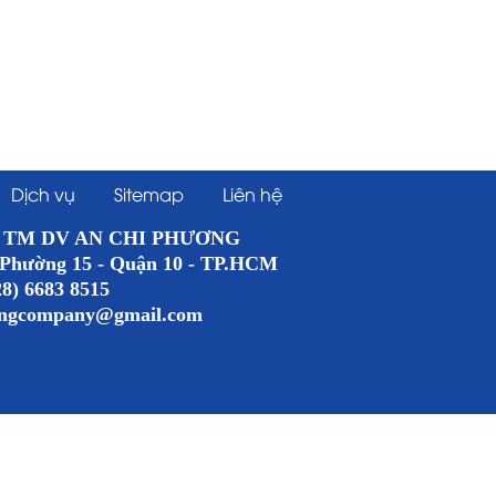
Dịch vụ
Sitemap
Liên hệ
 DV AN CHI PHƯƠNG
 Phường 15 - Quận 10 - TP.HCM
28) 6683 8515
ongcompany@gmail.com