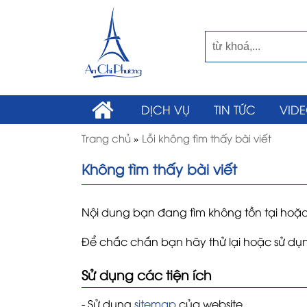
DỊCH VỤ
TIN TỨC
VID
Trang chủ
»
Lỗi không tìm thấy bài viết
Không tìm thấy bài viết
Nội dung bạn đang tìm không tồn tại hoặc 
Để chắc chắn bạn hãy thử lại hoặc sử dụng
Sử dụng các tiện ích
- Sử dụng
sitemap
của website