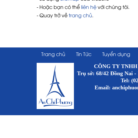
- Hoặc bạn có thể
liên hệ
với chúng tôi.
- Quay trở về
trang chủ
.
Trang chủ
Tin Tức
Tuyển dụng
CÔNG TY TNHH TM
Trụ sở: 68/42 Đồng Nai -
Tel: (0
Email:
anchiphu