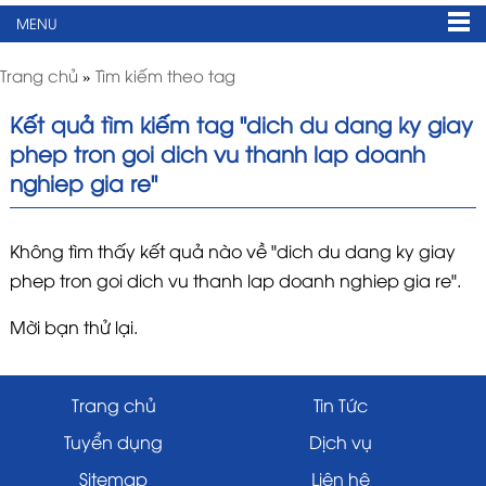
MENU
Trang chủ
»
Tìm kiếm theo tag
Kết quả tìm kiếm tag "dich du dang ky giay
phep tron goi dich vu thanh lap doanh
nghiep gia re"
Không tìm thấy kết quả nào về "dich du dang ky giay
phep tron goi dich vu thanh lap doanh nghiep gia re".
Mời bạn thử lại.
Trang chủ
Tin Tức
Tuyển dụng
Dịch vụ
Sitemap
Liên hệ